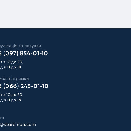
ультація та покупки
 (097) 854-01-10
т з 10 до 20,
д з 11 до 18
жба підтримки
 (066) 243-01-10
т з 10 до 20,
д з 11 до 18
та
o@storeinua.com