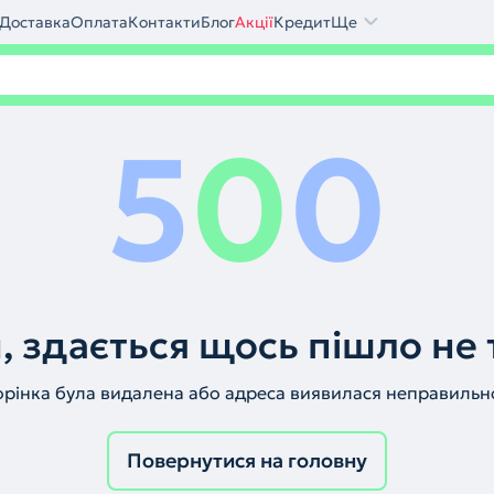
Доставка
Оплата
Контакти
Блог
Акції
Кредит
Ще
5
0
0
, здається щось пішло не 
орінка була видалена або адреса виявилася неправильн
Повернутися на головну