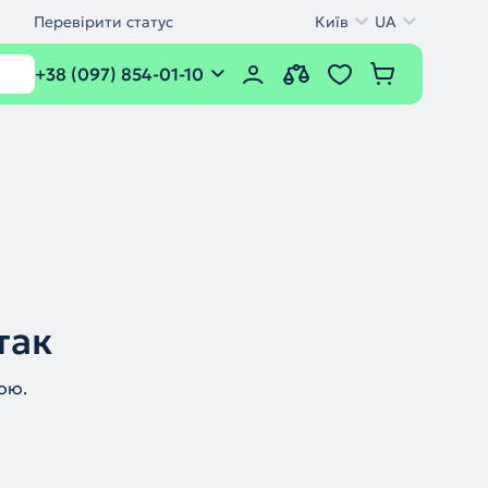
Перевірити статус
Київ
UA
+38 (097) 854-01-10
так
ою.