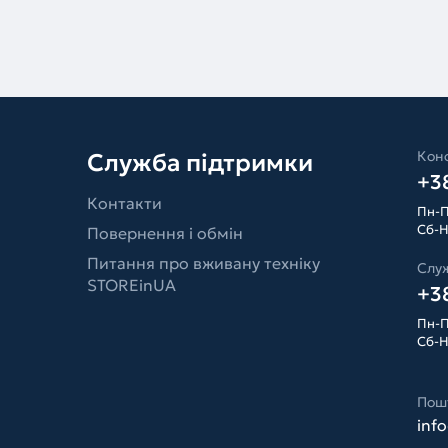
Конс
Служба підтримки
+38
Контакти
Пн-П
Сб-Н
Повернення і обмін
Питання про вживану техніку
Слу
STOREinUA
+38
Пн-П
Сб-Н
Пош
inf