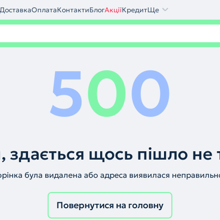
Доставка
Оплата
Контакти
Блог
Акції
Кредит
Ще
5
0
0
, здається щось пішло не 
орінка була видалена або адреса виявилася неправильн
Повернутися на головну