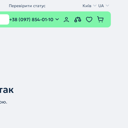
Перевірити статус
Київ
UA
+38 (097) 854-01-10
так
ою.