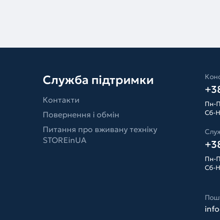
Конс
Служба підтримки
+38
Контакти
Пн-П
Сб-Н
Повернення і обмін
Питання про вживану техніку
Слу
STOREinUA
+38
Пн-П
Сб-Н
Пош
inf