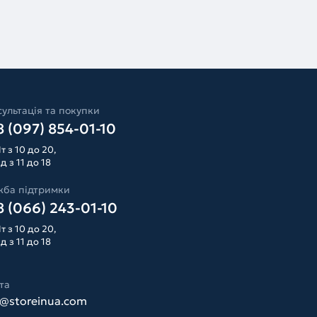
ультація та покупки
 (097) 854-01-10
т з 10 до 20,
д з 11 до 18
жба підтримки
 (066) 243-01-10
т з 10 до 20,
д з 11 до 18
та
o@storeinua.com