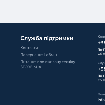
Конс
Служба підтримки
+38
Контакти
Пн-П
Сб-Н
Повернення і обмін
Питання про вживану техніку
Слу
STOREinUA
+38
Пн-П
Сб-Н
Пош
inf