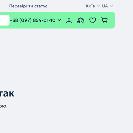
Перевірити статус
Київ
UA
+38 (097) 854-01-10
так
ою.