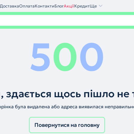
Доставка
Оплата
Контакти
Блог
Акції
Кредит
Ще
5
0
0
, здається щось пішло не 
орінка була видалена або адреса виявилася неправильн
Повернутися на головну