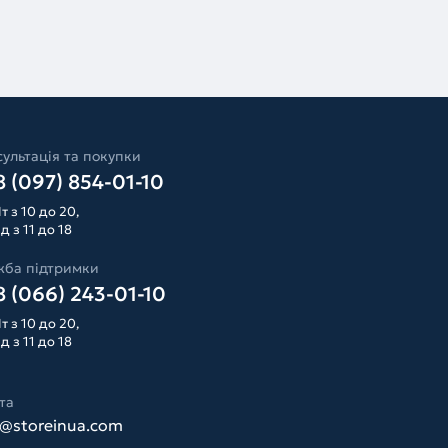
ультація та покупки
 (097) 854-01-10
т з 10 до 20,
д з 11 до 18
жба підтримки
 (066) 243-01-10
т з 10 до 20,
д з 11 до 18
та
o@storeinua.com