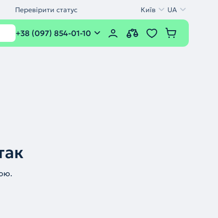
Перевірити статус
Київ
UA
+38 (097) 854-01-10
так
ою.