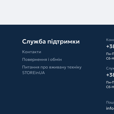
Конс
Служба підтримки
+38
Контакти
Пн-П
Сб-Н
Повернення і обмін
Питання про вживану техніку
Слу
STOREinUA
+38
Пн-П
Сб-Н
Пош
inf