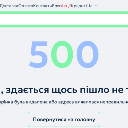
Доставка
Оплата
Контакти
Блог
Акції
Кредит
Ще
5
0
0
, здається щось пішло не 
орінка була видалена або адреса виявилася неправильн
Повернутися на головну