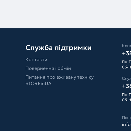
Конс
Служба підтримки
+38
Контакти
Пн-П
Сб-Н
Повернення і обмін
Питання про вживану техніку
Слу
STOREinUA
+38
Пн-П
Сб-Н
Пош
inf