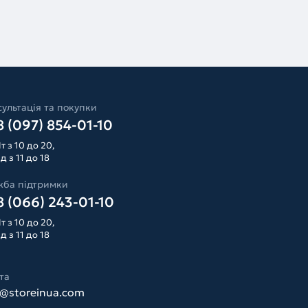
ультація та покупки
 (097) 854-01-10
т з 10 до 20,
д з 11 до 18
жба підтримки
 (066) 243-01-10
т з 10 до 20,
д з 11 до 18
та
o@storeinua.com