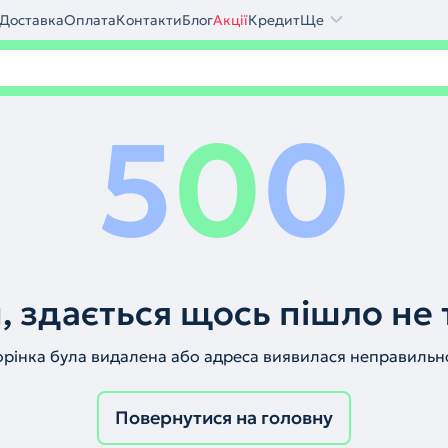
Доставка
Оплата
Контакти
Блог
Акції
Кредит
Ще
5
0
0
, здається щось пішло не 
орінка була видалена або адреса виявилася неправильн
Повернутися на головну