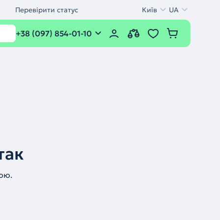
Перевірити статус
Київ
UA
+38 (097) 854-01-10
так
ою.