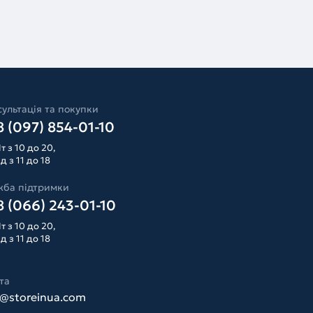
ультація та покупки
 (097) 854-01-10
т з 10 до 20,
д з 11 до 18
жба підтримки
 (066) 243-01-10
т з 10 до 20,
д з 11 до 18
та
o@storeinua.com