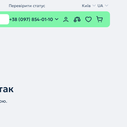
Перевірити статус
Київ
UA
+38 (097) 854-01-10
так
ою.