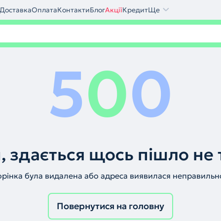
Доставка
Оплата
Контакти
Блог
Акції
Кредит
Ще
5
0
0
, здається щось пішло не 
орінка була видалена або адреса виявилася неправильн
Повернутися на головну