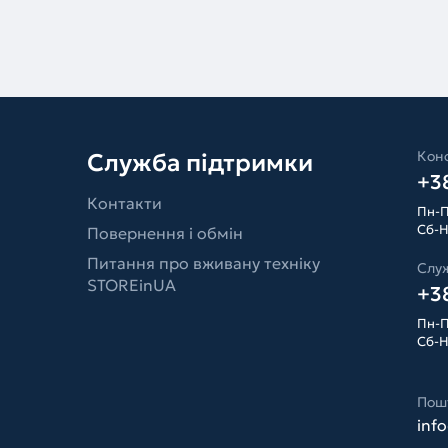
Конс
Служба підтримки
+38
Контакти
Пн-П
Сб-Н
Повернення і обмін
Питання про вживану техніку
Слу
STOREinUA
+38
Пн-П
Сб-Н
Пош
inf