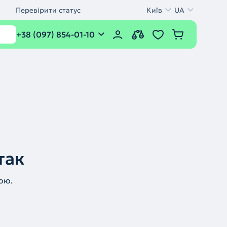
Перевірити статус
Київ
UA
+38 (097) 854-01-10
так
ою.