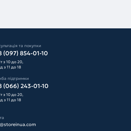
ультація та покупки
 (097) 854-01-10
т з 10 до 20,
д з 11 до 18
жба підтримки
 (066) 243-01-10
т з 10 до 20,
д з 11 до 18
та
o@storeinua.com