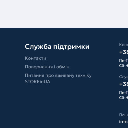
Конс
Служба підтримки
+38
Контакти
Пн-П
Сб-Н
Повернення і обмін
Питання про вживану техніку
Слу
STOREinUA
+38
Пн-П
Сб-Н
Пош
inf