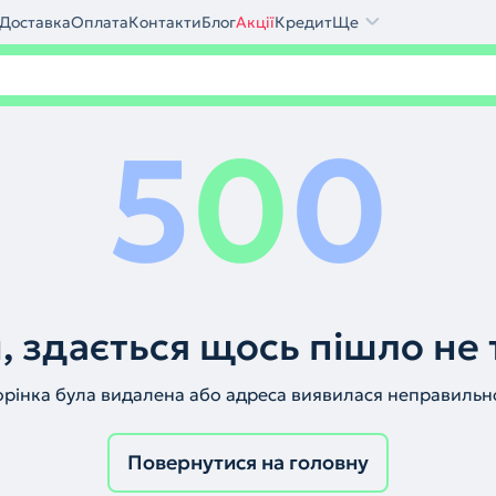
Доставка
Оплата
Контакти
Блог
Акції
Кредит
Ще
5
0
0
, здається щось пішло не 
орінка була видалена або адреса виявилася неправильн
Повернутися на головну