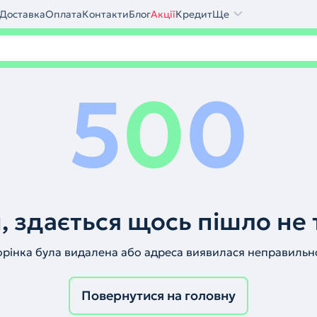
Доставка
Оплата
Контакти
Блог
Акції
Кредит
Ще
5
0
0
, здається щось пішло не 
орінка була видалена або адреса виявилася неправильн
Повернутися на головну