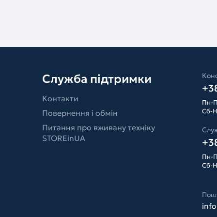
Конс
Служба підтримки
+38
Контакти
Пн-П
Сб-Н
Повернення і обмін
Питання про вживану техніку
Слу
STOREinUA
+38
Пн-П
Сб-Н
Пош
inf