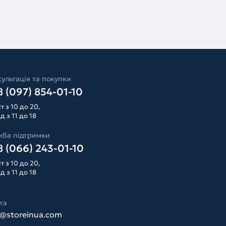
ультація та покупки
 (097) 854-01-10
т з 10 до 20,
д з 11 до 18
жба підтримки
 (066) 243-01-10
т з 10 до 20,
д з 11 до 18
та
o@storeinua.com