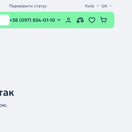
Перевірити статус
Київ
UA
+38 (097) 854-01-10
так
ою.