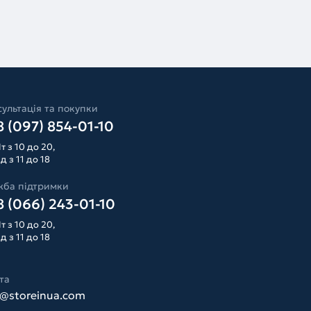
ультація та покупки
 (097) 854-01-10
т з 10 до 20,
д з 11 до 18
жба підтримки
 (066) 243-01-10
т з 10 до 20,
д з 11 до 18
та
o@storeinua.com