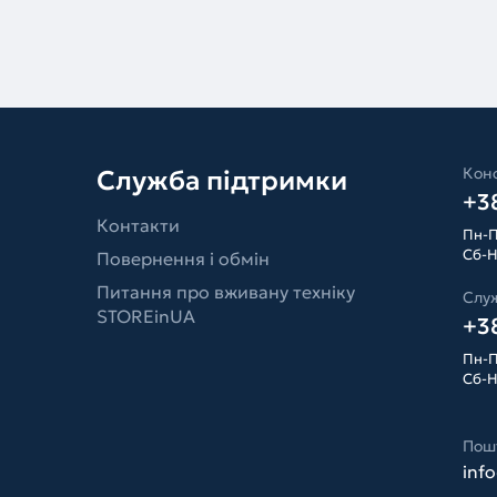
Конс
Служба підтримки
+38
Контакти
Пн-П
Сб-Н
Повернення і обмін
Питання про вживану техніку
Слу
STOREinUA
+38
Пн-П
Сб-Н
Пош
inf