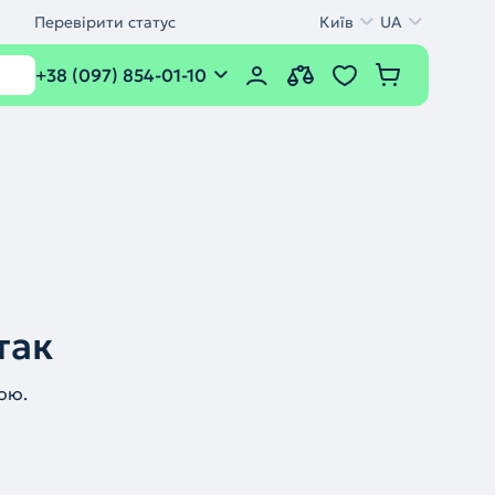
Перевірити статус
Київ
UA
+38 (097) 854-01-10
так
ою.