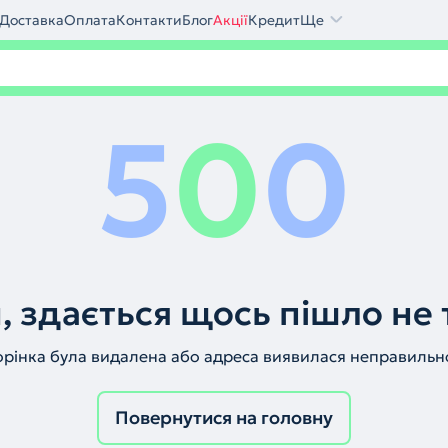
Доставка
Оплата
Контакти
Блог
Акції
Кредит
Ще
5
0
0
, здається щось пішло не 
орінка була видалена або адреса виявилася неправильн
Повернутися на головну