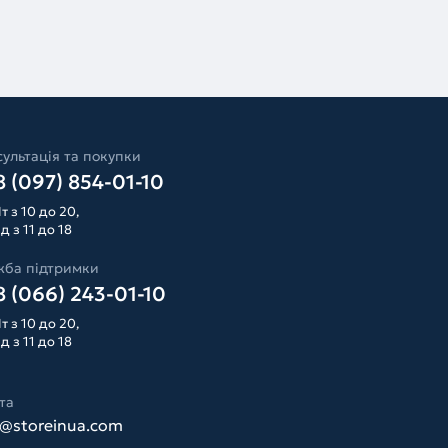
ультація та покупки
 (097) 854-01-10
т з 10 до 20,
д з 11 до 18
жба підтримки
 (066) 243-01-10
т з 10 до 20,
д з 11 до 18
та
o@storeinua.com