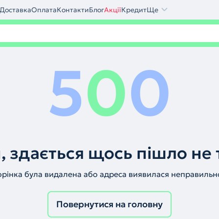
Доставка
Оплата
Контакти
Блог
Акції
Кредит
Ще
5
0
0
, здається щось пішло не 
орінка була видалена або адреса виявилася неправильн
Повернутися на головну