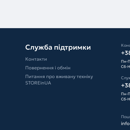
Конс
Служба підтримки
+38
Контакти
Пн-П
Сб-Н
Повернення і обмін
Питання про вживану техніку
Слу
STOREinUA
+38
Пн-П
Сб-Н
Пош
inf