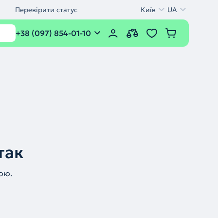
Перевірити статус
Київ
UA
+38 (097) 854-01-10
так
ою.