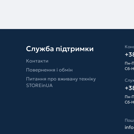
Конс
Служба підтримки
+38
Контакти
Пн-П
Сб-Н
Повернення і обмін
Питання про вживану техніку
Слу
STOREinUA
+38
Пн-П
Сб-Н
Пош
inf