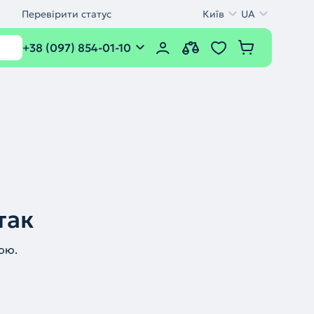
Перевірити статус
Київ
UA
+38 (097) 854-01-10
так
ою.