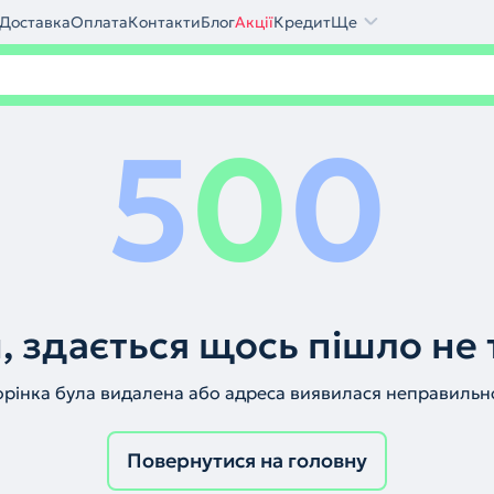
Доставка
Оплата
Контакти
Блог
Акції
Кредит
Ще
5
0
0
, здається щось пішло не 
орінка була видалена або адреса виявилася неправильн
Повернутися на головну