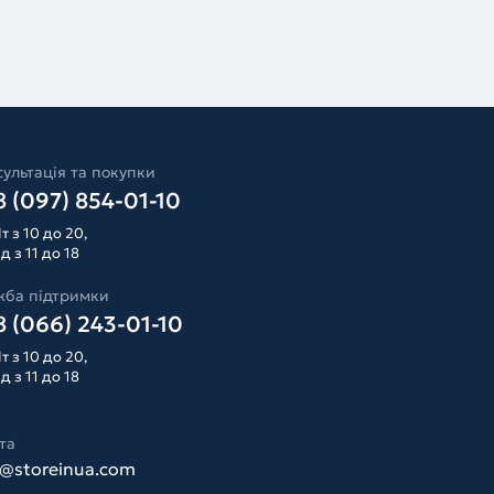
ультація та покупки
 (097) 854-01-10
т з 10 до 20,
д з 11 до 18
жба підтримки
 (066) 243-01-10
т з 10 до 20,
д з 11 до 18
та
o@storeinua.com