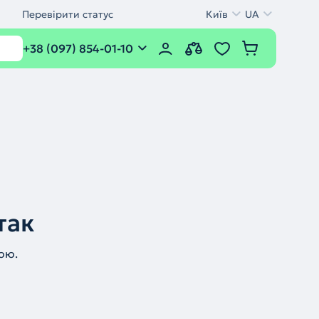
Перевірити статус
Київ
UA
+38 (097) 854-01-10
так
ою.