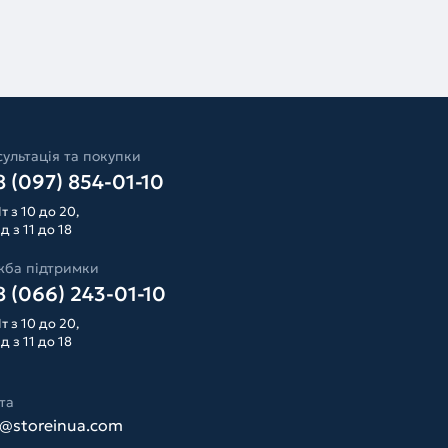
ультація та покупки
 (097) 854-01-10
т з 10 до 20,
д з 11 до 18
жба підтримки
 (066) 243-01-10
т з 10 до 20,
д з 11 до 18
та
o@storeinua.com