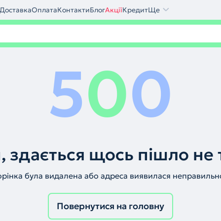
Доставка
Оплата
Контакти
Блог
Акції
Кредит
Ще
5
0
0
, здається щось пішло не 
орінка була видалена або адреса виявилася неправильн
Повернутися на головну