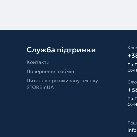
Конс
Служба підтримки
+38
Контакти
Пн-П
Сб-Н
Повернення і обмін
Питання про вживану техніку
Слу
STOREinUA
+38
Пн-П
Сб-Н
Пош
inf