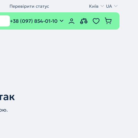
Перевірити статус
Київ
UA
+38 (097) 854-01-10
так
ою.