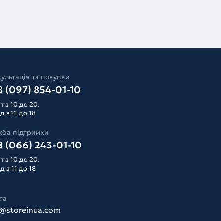
ультація та покупки
 (097) 854-01-10
т з 10 до 20,
д з 11 до 18
жба підтримки
 (066) 243-01-10
т з 10 до 20,
д з 11 до 18
та
o@storeinua.com