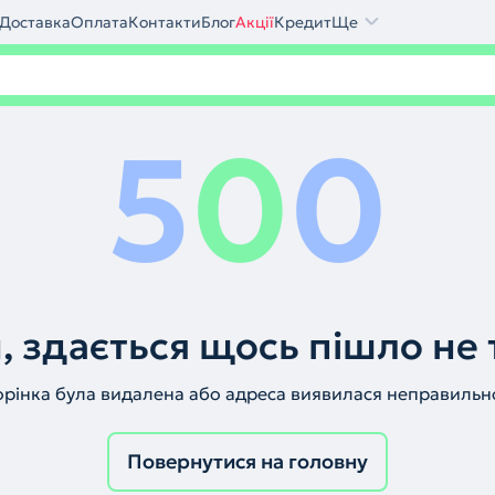
Доставка
Оплата
Контакти
Блог
Акції
Кредит
Ще
5
0
0
, здається щось пішло не 
орінка була видалена або адреса виявилася неправильн
Повернутися на головну