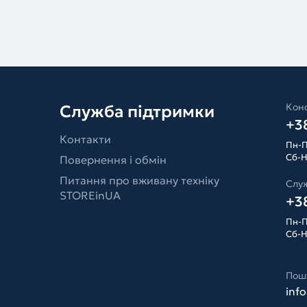
Конс
Служба підтримки
+38
Контакти
Пн-П
Сб-Н
Повернення і обмін
Питання про вживану техніку
Слу
STOREinUA
+38
Пн-П
Сб-Н
Пош
inf