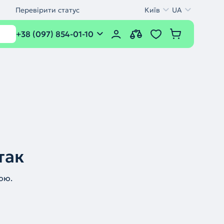
Перевірити статус
Київ
UA
+38 (097) 854-01-10
так
ою.