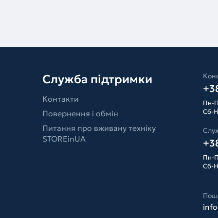
Конс
Служба підтримки
+38
Контакти
Пн-П
Сб-Н
Повернення і обмін
Питання про вживану техніку
Слу
STOREinUA
+38
Пн-П
Сб-Н
Пош
inf