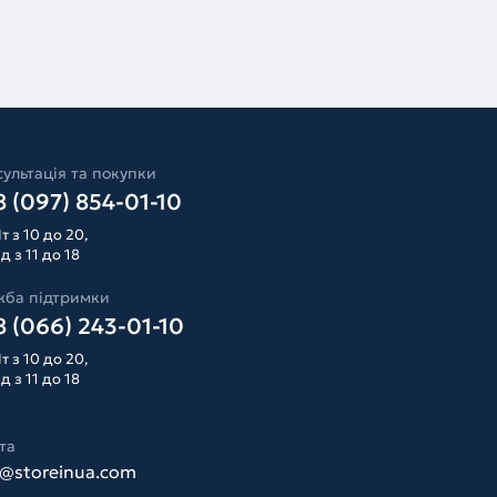
ультація та покупки
 (097) 854-01-10
т з 10 до 20,
д з 11 до 18
жба підтримки
 (066) 243-01-10
т з 10 до 20,
д з 11 до 18
та
o@storeinua.com