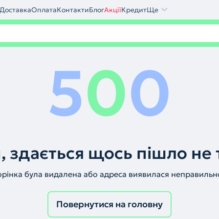
Доставка
Оплата
Контакти
Блог
Акції
Кредит
Ще
5
0
0
, здається щось пішло не 
орінка була видалена або адреса виявилася неправильн
Повернутися на головну