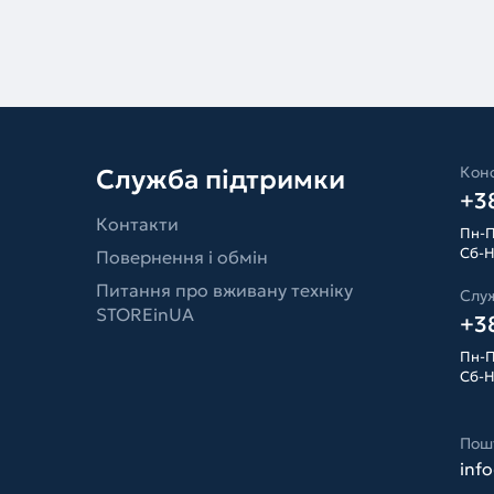
Конс
Служба підтримки
+38
Контакти
Пн-П
Сб-Н
Повернення і обмін
Питання про вживану техніку
Слу
STOREinUA
+38
Пн-П
Сб-Н
Пош
inf