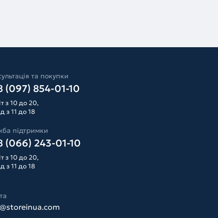
ультація та покупки
 (097) 854-01-10
т з 10 до 20,
д з 11 до 18
жба підтримки
 (066) 243-01-10
т з 10 до 20,
д з 11 до 18
та
o@storeinua.com