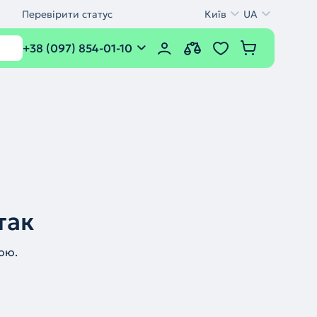
Перевірити статус
Київ
UA
+38 (097) 854-01-10
так
ою.