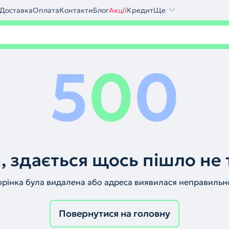
Доставка
Оплата
Контакти
Блог
Акції
Кредит
Ще
5
0
0
, здається щось пішло не 
орінка була видалена або адреса виявилася неправильн
Повернутися на головну