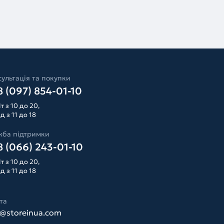
ультація та покупки
 (097) 854-01-10
т з 10 до 20,
д з 11 до 18
жба підтримки
 (066) 243-01-10
т з 10 до 20,
д з 11 до 18
та
o@storeinua.com