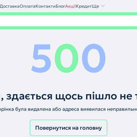
Доставка
Оплата
Контакти
Блог
Акції
Кредит
Ще
5
0
0
, здається щось пішло не 
орінка була видалена або адреса виявилася неправильн
Повернутися на головну