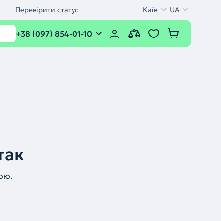
Перевірити статус
Київ
UA
+38 (097) 854-01-10
так
ою.