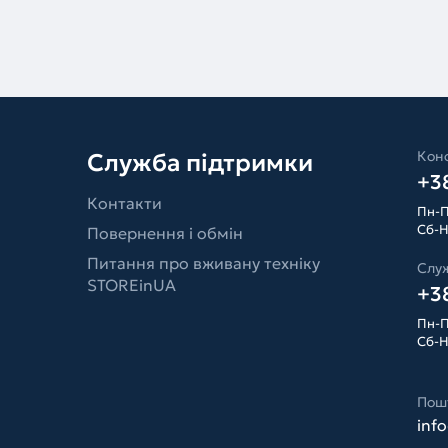
Конс
Служба підтримки
+38
Контакти
Пн-П
Сб-Н
Повернення і обмін
Питання про вживану техніку
Слу
STOREinUA
+38
Пн-П
Сб-Н
Пош
inf