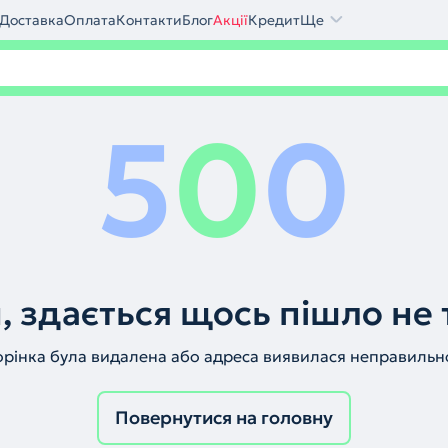
Доставка
Оплата
Контакти
Блог
Акції
Кредит
Ще
5
0
0
, здається щось пішло не 
орінка була видалена або адреса виявилася неправильн
Повернутися на головну