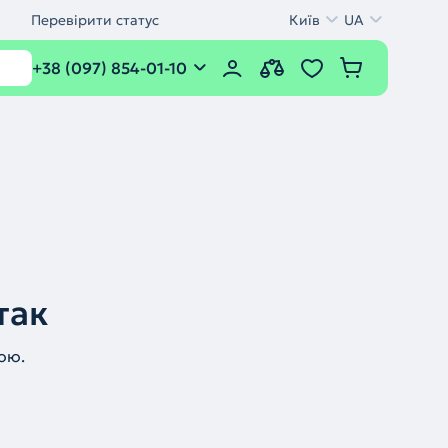
Перевірити статус
Київ
UA
+38 (097) 854-01-10
так
ою.