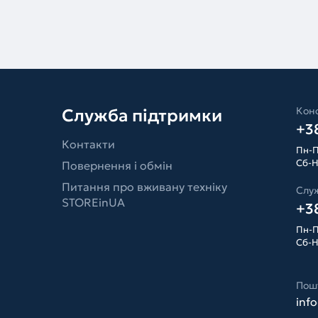
Конс
Служба підтримки
+38
Контакти
Пн-П
Сб-Н
Повернення і обмін
Питання про вживану техніку
Слу
STOREinUA
+38
Пн-П
Сб-Н
Пош
inf