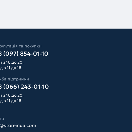
ультація та покупки
 (097) 854-01-10
т з 10 до 20,
д з 11 до 18
жба підтримки
 (066) 243-01-10
т з 10 до 20,
д з 11 до 18
та
o@storeinua.com