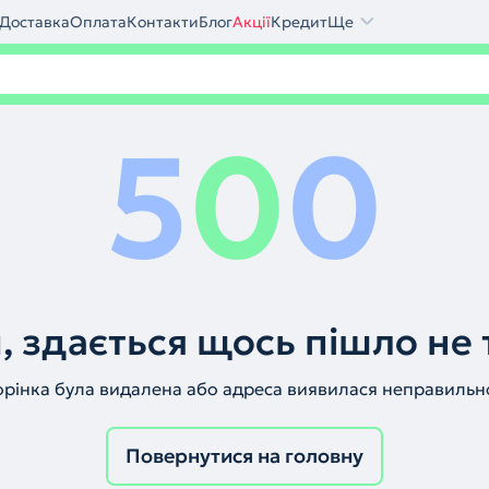
Доставка
Оплата
Контакти
Блог
Акції
Кредит
Ще
5
0
0
, здається щось пішло не 
орінка була видалена або адреса виявилася неправильн
Повернутися на головну