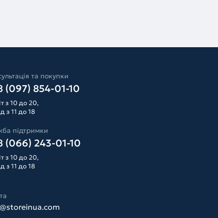
ультація та покупки
 (097) 854-01-10
т з 10 до 20,
д з 11 до 18
жба підтримки
 (066) 243-01-10
т з 10 до 20,
д з 11 до 18
та
o@storeinua.com