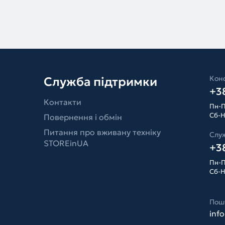
Конс
Служба підтримки
+38
Контакти
Пн-П
Сб-Н
Повернення і обмін
Питання про вживану техніку
Слу
STOREinUA
+38
Пн-П
Сб-Н
Пош
inf