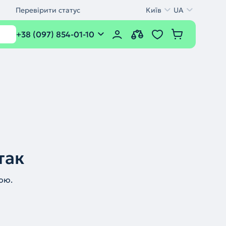
Перевірити статус
Київ
UA
+38 (097) 854-01-10
так
ою.