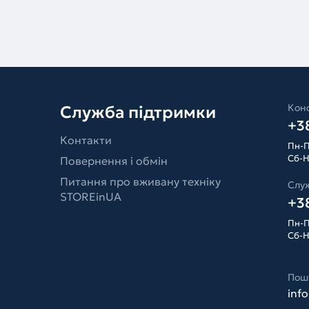
Конс
Служба підтримки
+38
Контакти
Пн-П
Сб-Н
Повернення і обмін
Питання про вживану техніку
Слу
STOREinUA
+38
Пн-П
Сб-Н
Пош
inf