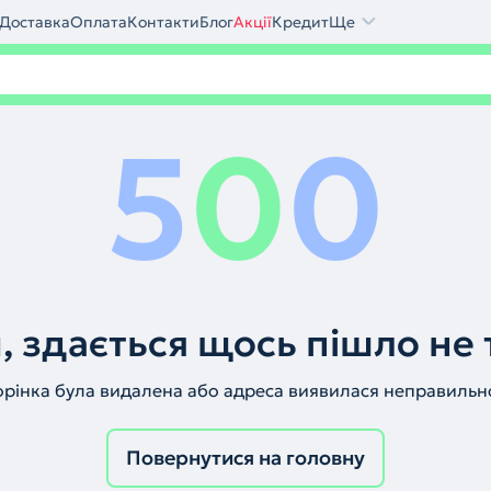
Доставка
Оплата
Контакти
Блог
Акції
Кредит
Ще
5
0
0
, здається щось пішло не 
орінка була видалена або адреса виявилася неправильн
Повернутися на головну