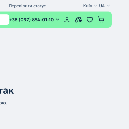
Перевірити статус
Київ
UA
+38 (097) 854-01-10
так
ою.