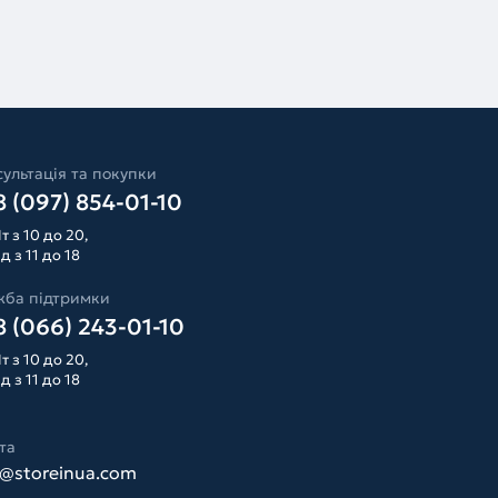
ультація та покупки
 (097) 854-01-10
т з 10 до 20,
д з 11 до 18
жба підтримки
 (066) 243-01-10
т з 10 до 20,
д з 11 до 18
та
o@storeinua.com