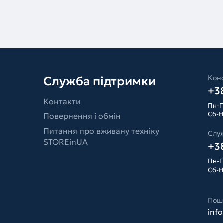
Конс
Служба підтримки
+38
Контакти
Пн-П
Сб-Н
Повернення і обмін
Питання про вживану техніку
Слу
STOREinUA
+38
Пн-П
Сб-Н
Пош
inf