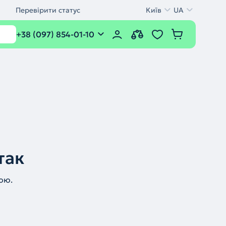
Перевірити статус
Київ
UA
+38 (097) 854-01-10
так
ою.