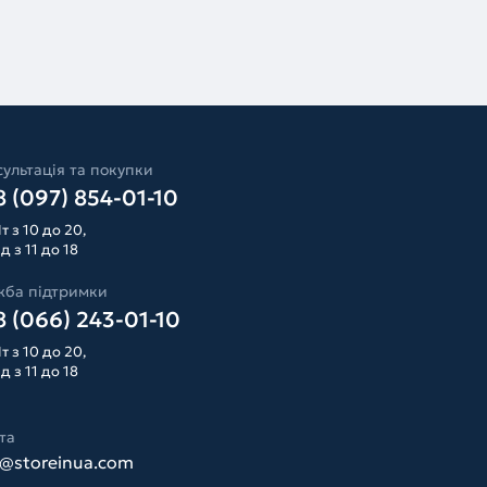
ультація та покупки
 (097) 854-01-10
т з 10 до 20,
д з 11 до 18
жба підтримки
 (066) 243-01-10
т з 10 до 20,
д з 11 до 18
та
o@storeinua.com