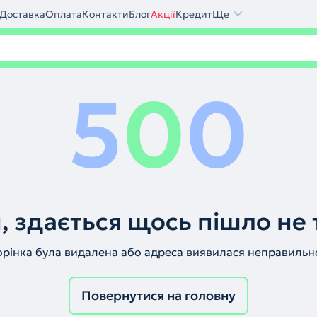
Доставка
Оплата
Контакти
Блог
Акції
Кредит
Ще
5
0
0
, здається щось пішло не 
орінка була видалена або адреса виявилася неправильн
Повернутися на головну