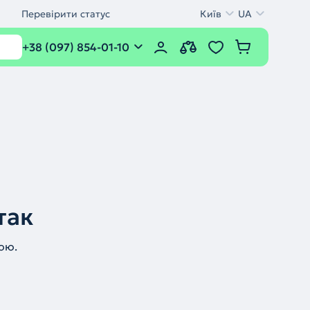
Перевірити статус
Київ
UA
+38 (097) 854-01-10
так
ою.