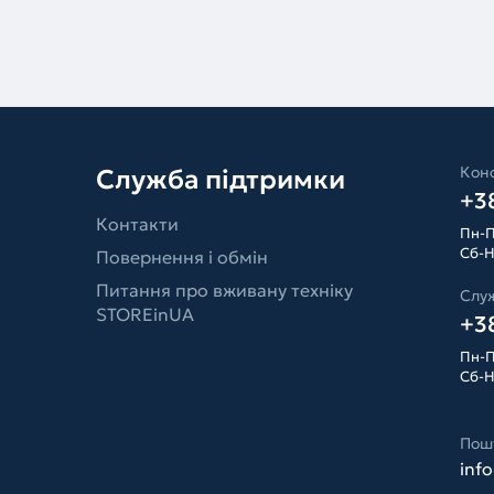
Конс
Служба підтримки
+38
Контакти
Пн-П
Сб-Н
Повернення і обмін
Питання про вживану техніку
Слу
STOREinUA
+38
Пн-П
Сб-Н
Пош
inf