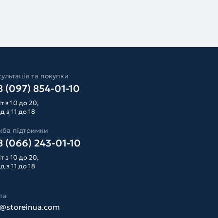
ультація та покупки
 (097) 854-01-10
т з 10 до 20,
д з 11 до 18
жба підтримки
 (066) 243-01-10
т з 10 до 20,
д з 11 до 18
та
o@storeinua.com