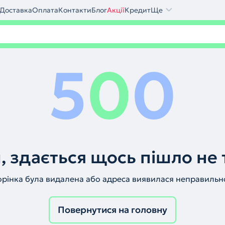
Доставка
Оплата
Контакти
Блог
Акції
Кредит
Ще
5
0
0
, здається щось пішло не 
орінка була видалена або адреса виявилася неправильн
Повернутися на головну