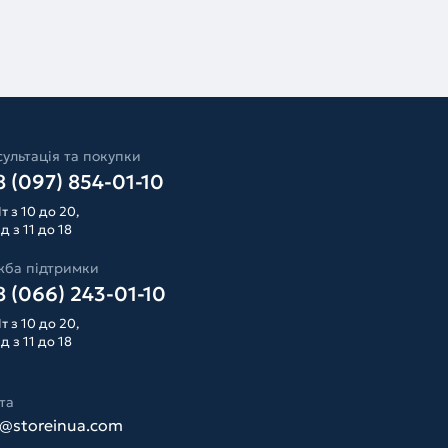
ультація та покупки
 (097) 854-01-10
т з 10 до 20,
д з 11 до 18
жба підтримки
 (066) 243-01-10
т з 10 до 20,
д з 11 до 18
та
o@storeinua.com