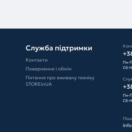
Конс
Служба підтримки
+38
Контакти
Пн-П
Сб-Н
Повернення і обмін
Питання про вживану техніку
Слу
STOREinUA
+38
Пн-П
Сб-Н
Пош
inf