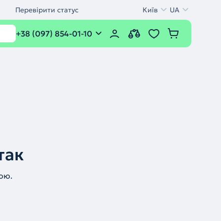
Перевірити статус
Київ
UA
+38 (097) 854-01-10
так
ою.