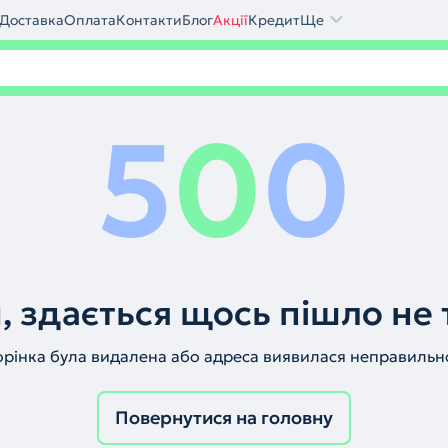
Доставка
Оплата
Контакти
Блог
Акції
Кредит
Ще
5
0
0
, здається щось пішло не 
орінка була видалена або адреса виявилася неправильн
Повернутися на головну