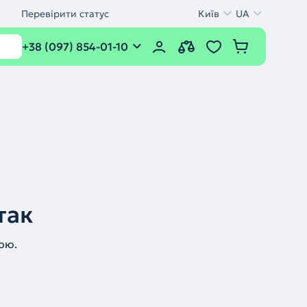
Перевірити статус
Київ
UA
+38 (097) 854-01-10
так
ою.