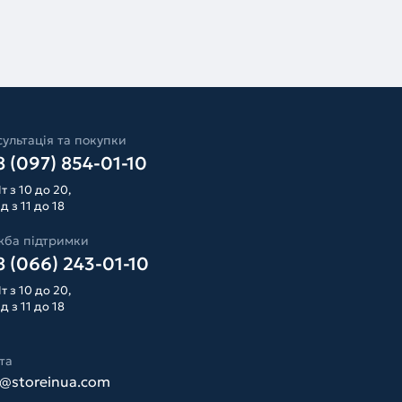
ультація та покупки
 (097) 854-01-10
т з 10 до 20,
д з 11 до 18
жба підтримки
 (066) 243-01-10
т з 10 до 20,
д з 11 до 18
та
o@storeinua.com