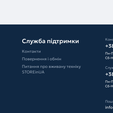
Конс
Служба підтримки
+38
Контакти
Пн-П
Сб-Н
Повернення і обмін
Питання про вживану техніку
Слу
STOREinUA
+38
Пн-П
Сб-Н
Пош
inf