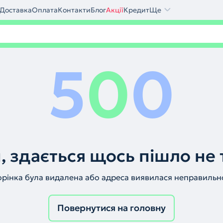
Доставка
Оплата
Контакти
Блог
Акції
Кредит
Ще
5
0
0
, здається щось пішло не 
орінка була видалена або адреса виявилася неправильн
Повернутися на головну