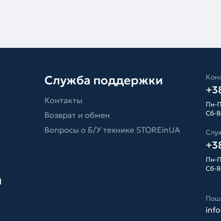
Конс
Служба поддержки
+38
Контакты
Пн-П
Сб-Вс
Возврат и обмен
Вопросы о Б/У технике STOREinUA
Слу
+38
Пн-П
Сб-Вс
я
Пош
inf