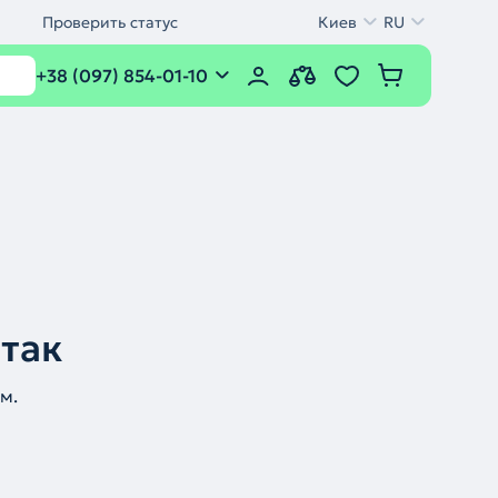
Проверить статус
Киев
RU
+38 (097) 854-01-10
 так
м.