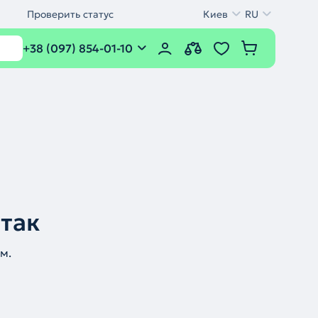
Проверить статус
Киев
RU
+38 (097) 854-01-10
 так
м.