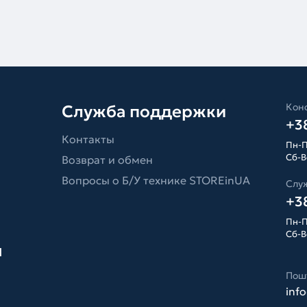
Конс
Служба поддержки
+38
Контакты
Пн-П
Сб-Вс
Возврат и обмен
Вопросы о Б/У технике STOREinUA
Слу
+38
Пн-П
Сб-Вс
я
Пош
inf