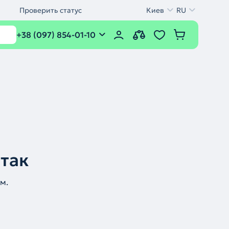
Проверить статус
Киев
RU
+38 (097) 854-01-10
 так
м.