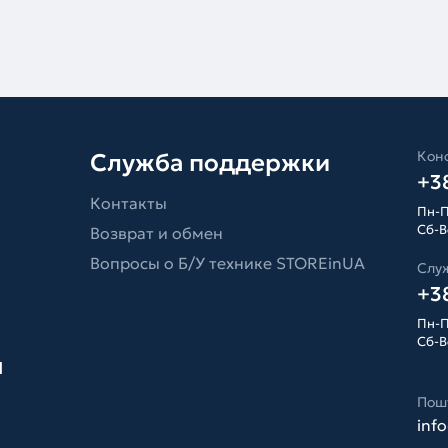
Конс
Служба поддержки
+38
Контакты
Пн-П
Сб-Вс
Возврат и обмен
Вопросы о Б/У технике STOREinUA
Слу
+38
Пн-П
Сб-Вс
я
Пош
inf