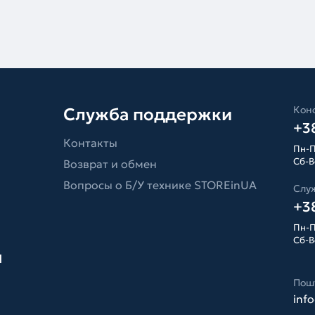
Конс
Служба поддержки
+38
Контакты
Пн-П
Сб-Вс
Возврат и обмен
Вопросы о Б/У технике STOREinUA
Слу
+38
Пн-П
Сб-Вс
я
Пош
inf