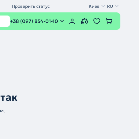
Проверить статус
Киев
RU
+38 (097) 854-01-10
 так
м.