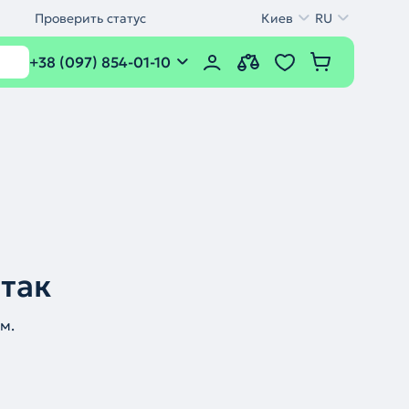
Проверить статус
Киев
RU
+38 (097) 854-01-10
 так
м.