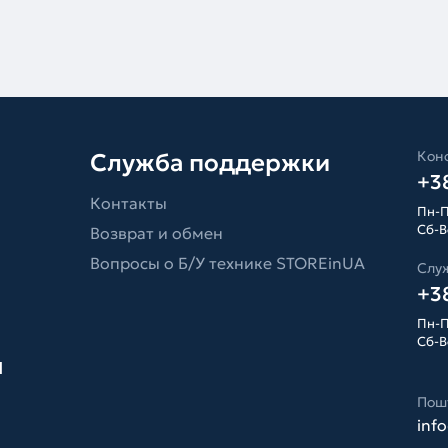
Конс
Служба поддержки
+38
Контакты
Пн-П
Сб-Вс
Возврат и обмен
Вопросы о Б/У технике STOREinUA
Слу
+38
Пн-П
Сб-Вс
я
Пош
inf