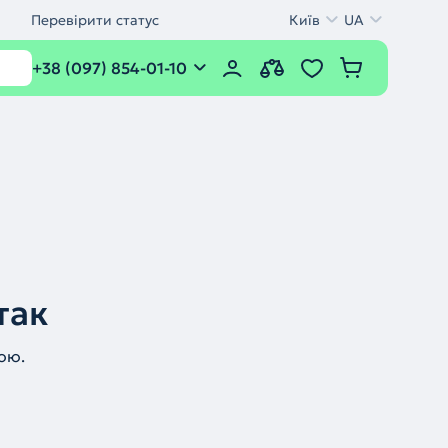
Перевірити статус
Київ
UA
+38 (097) 854-01-10
так
ою.