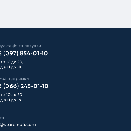
ультація та покупки
 (097) 854-01-10
т з 10 до 20,
д з 11 до 18
жба підтримки
 (066) 243-01-10
т з 10 до 20,
д з 11 до 18
та
o@storeinua.com