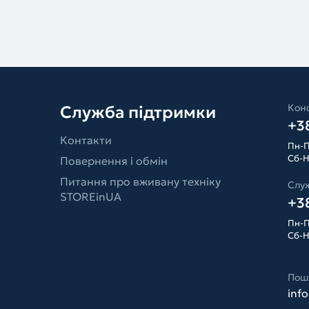
Конс
Служба підтримки
+38
Контакти
Пн-П
Сб-Н
Повернення і обмін
Питання про вживану техніку
Слу
STOREinUA
+38
Пн-П
Сб-Н
Пош
inf