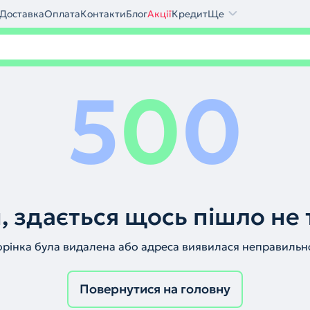
Доставка
Оплата
Контакти
Блог
Акції
Кредит
Ще
5
0
0
, здається щось пішло не 
орінка була видалена або адреса виявилася неправильн
Повернутися на головну