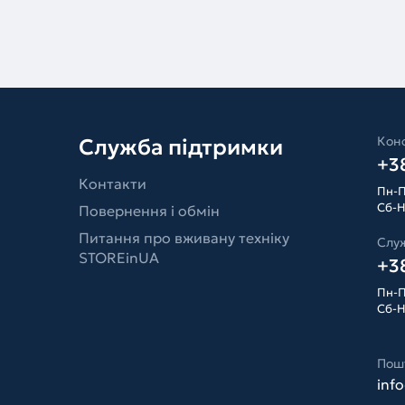
Конс
Служба підтримки
+38
Контакти
Пн-П
Сб-Н
Повернення і обмін
Питання про вживану техніку
Слу
STOREinUA
+38
Пн-П
Сб-Н
Пош
inf