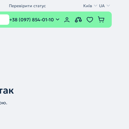
Перевірити статус
Київ
UA
+38 (097) 854-01-10
так
ою.