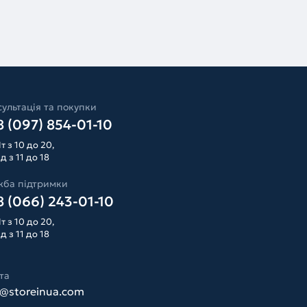
ультація та покупки
 (097) 854-01-10
т з 10 до 20,
д з 11 до 18
жба підтримки
 (066) 243-01-10
т з 10 до 20,
д з 11 до 18
та
o@storeinua.com