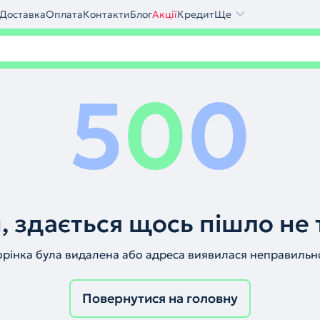
Доставка
Оплата
Контакти
Блог
Акції
Кредит
Ще
5
0
0
, здається щось пішло не 
орінка була видалена або адреса виявилася неправильн
Повернутися на головну